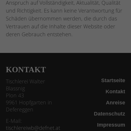
Anspruch auf Vollständigkeit, Aktualität, Qualität
und Richtigkeit. Es kann keine Verantwortung für
Schäden übernommen werden, die durch das
Vertrauen auf die Inhalte dieser Website oder
deren Gebrauch entstehen.
KONTAKT
Startseite
Tischlerei Walter
Blassnig
Kontakt
Plon 43
9961 Hopfgarten in
Anreise
Defereggen
Datenschutz
E-Mail:
Impressum
tischlereiwb@defnet.at