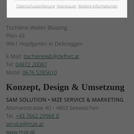
Datenschutzerklärung
Impressum
Weitere Informationen
IMPRESSUM
Tischlerei Walter Blassnig
Plon 43
9961 Hopfgarten in Defereggen
E-Mail:
tischlereiwb@defnet.at
Tel:
04872 20087
Mobil:
0676 5285610
Konzept, Design & Umsetzung
SAM SOLUTION • MZE SERVICE & MARKETING
Atterseestrasse 40 • 4863 Seewalchen
Tel.
+43 7662 29968 0
service@mze.at
www.mze.at