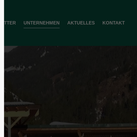
ol3"
Der Eintrag "offcanvas-col4"
TATTER
UNTERNEHMEN
AKTUELLES
KONTAKT
existiert leider nicht.