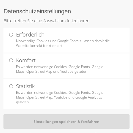
Datenschutzeinstellungen
ntrag "offcanvas-col2"
Der Eintrag "offcanvas-c
Bitte treffen Sie eine Auswahl um fortzufahren
STARTSEITE
PRODUKTE
TISCHLEREI
OBJEKTAUSS
rt leider nicht.
existiert leider nicht.
Erforderlich
Notwendige Cookies und Google Fonts zulassen damit die
Website korrekt funktioniert
Komfort
Es werden notwendige Cookies, Google Fonts, Google
Maps, OpenStreetMap und Youtube geladen
Statistik
Es werden notwendige Cookies, Google Fonts, Google
Maps, OpenStreetMap, Youtube und Google Analytics
geladen