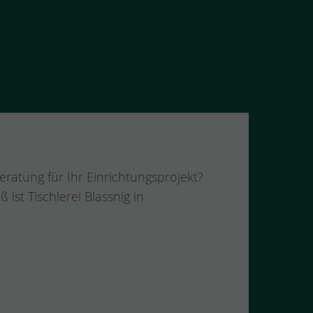
eratung für Ihr Einrichtungsprojekt?
st Tischlerei Blassnig in