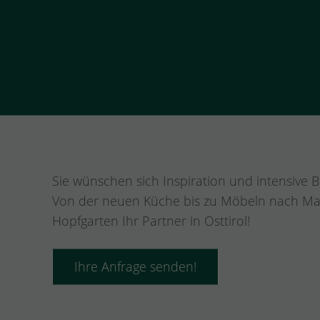
Sie wünschen sich Inspiration und intensive B
Von der neuen Küche bis zu Möbeln nach Maß i
Hopfgarten Ihr Partner in Osttirol!
Ihre Anfrage senden!