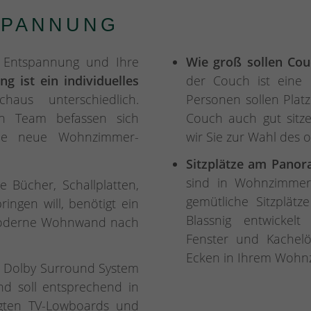
SPANNUNG
 Entspannung und Ihre
Wie groß sollen Cou
g ist ein individuelles
der Couch ist eine 
aus unterschiedlich.
Personen sollen Platz
ein Team befassen sich
Couch auch gut sitz
ine neue Wohnzimmer-
wir Sie zur Wahl des 
Sitzplätze am Panor
sind in Wohnzimmer
e Bücher, Schallplatten,
gemütliche Sitzplätze
ngen will, benötigt ein
Blassnig entwickel
moderne Wohnwand nach
Fenster und Kachelö
Ecken in Ihrem Wohn
t Dolby Surround System
d soll entsprechend in
igten TV-Lowboards und