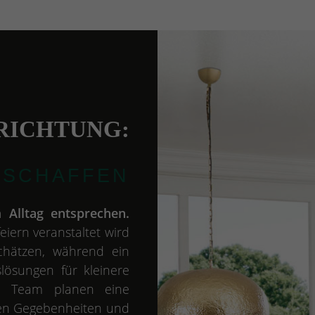
RICHTUNG:
 SCHAFFEN
 Alltag entsprechen.
iern veranstaltet wird
schätzen, während ein
lösungen für kleinere
in Team planen eine
hen Gegebenheiten und