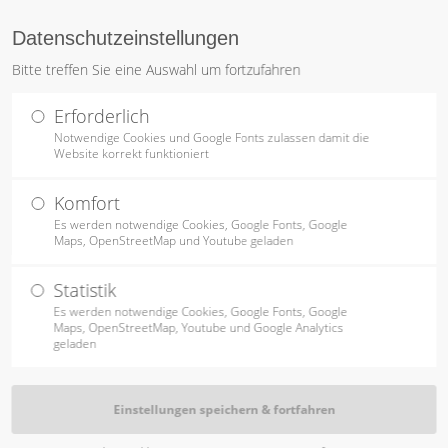
Datenschutzeinstellungen
ntrag "offcanvas-col2"
Der Eintrag "offcanvas-c
Bitte treffen Sie eine Auswahl um fortzufahren
STARTSEITE
PRODUKTE
TISCHLEREI
OBJEKTAUSS
rt leider nicht.
existiert leider nicht.
Erforderlich
Notwendige Cookies und Google Fonts zulassen damit die
Website korrekt funktioniert
Komfort
Es werden notwendige Cookies, Google Fonts, Google
Maps, OpenStreetMap und Youtube geladen
Statistik
Es werden notwendige Cookies, Google Fonts, Google
Maps, OpenStreetMap, Youtube und Google Analytics
geladen