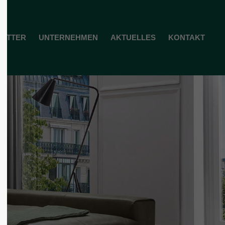
ol3"
Der Eintrag "offcanvas-col4"
TATTER
UNTERNEHMEN
AKTUELLES
KONTAKT
existiert leider nicht.