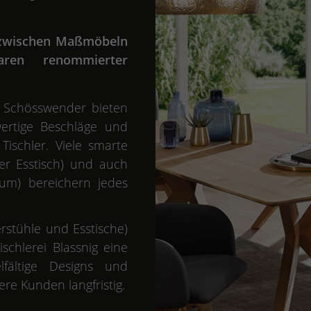
e zwischen Maßmöbeln
en renommierter
 Schösswender bieten
ertige Beschläge und
ischler. Viele smarte
er Esstisch) und auch
aum) bereichern jedes
rstühle und Esstische)
schlerei Blassnig eine
elfältige Designs und
re Kunden langfristig.