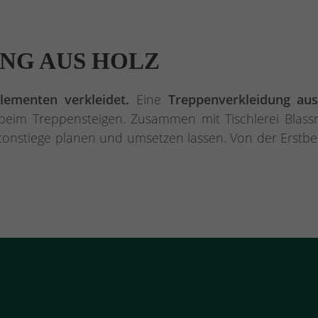
NG AUS HOLZ
ementen verkleidet.
Eine
Treppenverkleidung au
eim Treppensteigen. Zusammen mit Tischlerei Blassn
tonstiege planen und umsetzen lassen. Von der Erstb