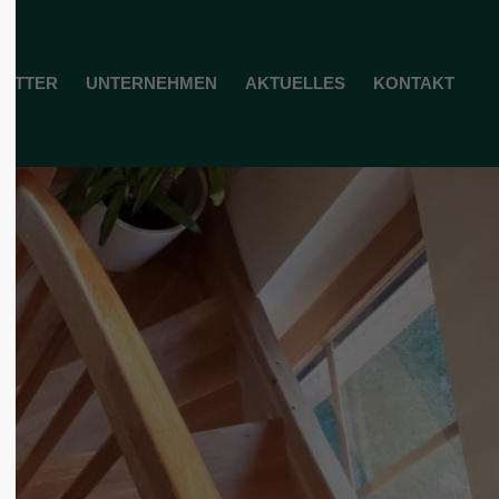
ol3"
Der Eintrag "offcanvas-col4"
TATTER
UNTERNEHMEN
AKTUELLES
KONTAKT
existiert leider nicht.