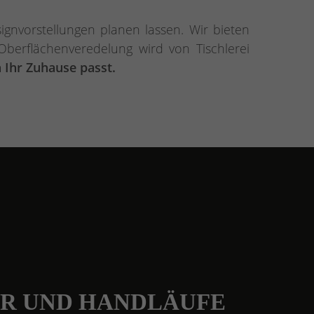
gnvorstellungen planen lassen. Wir bieten
Oberflächenveredelung wird von Tischlerei
n Ihr Zuhause passt.
R UND HANDLÄUFE