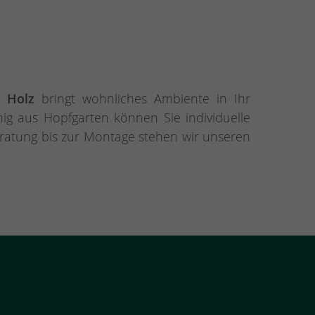
s Holz
bringt wohnliches Ambiente in Ihr
ig aus Hopfgarten können Sie individuelle
eratung bis zur Montage stehen wir unseren