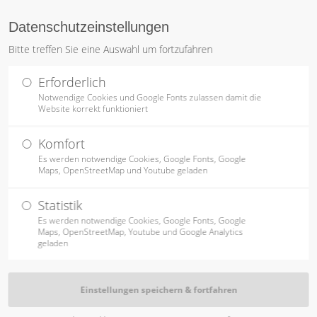
Datenschutzeinstellungen
ntrag "offcanvas-col2"
Der Eintrag "offcanvas-c
Bitte treffen Sie eine Auswahl um fortzufahren
STARTSEITE
PRODUKTE
TISCHLEREI
OBJEKTAUSS
rt leider nicht.
existiert leider nicht.
Erforderlich
Notwendige Cookies und Google Fonts zulassen damit die
Website korrekt funktioniert
Komfort
Es werden notwendige Cookies, Google Fonts, Google
Maps, OpenStreetMap und Youtube geladen
Statistik
Es werden notwendige Cookies, Google Fonts, Google
Maps, OpenStreetMap, Youtube und Google Analytics
geladen